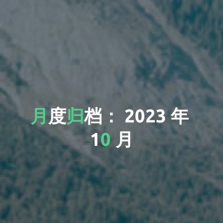
月
度
档
归
档
：
2
：
0
2
3
年
1
0
月