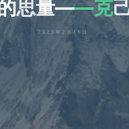
的
思
量
—
—
克
2023年2月16日