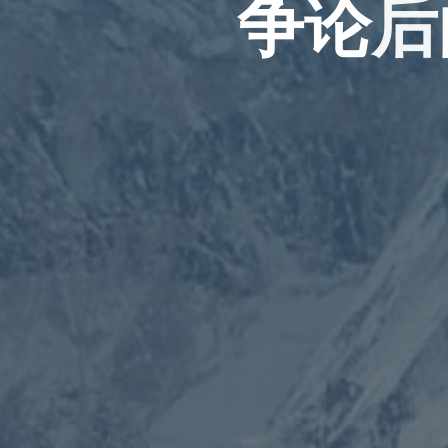
争
论
后