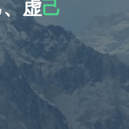
己
、
虚
己