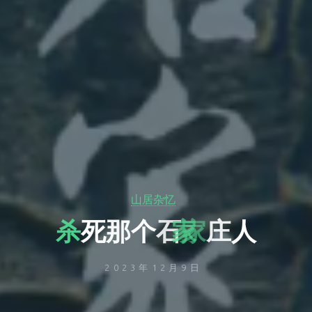
山居杂忆
杀
死
那
个
石
家
庄
人
2023年12月9日